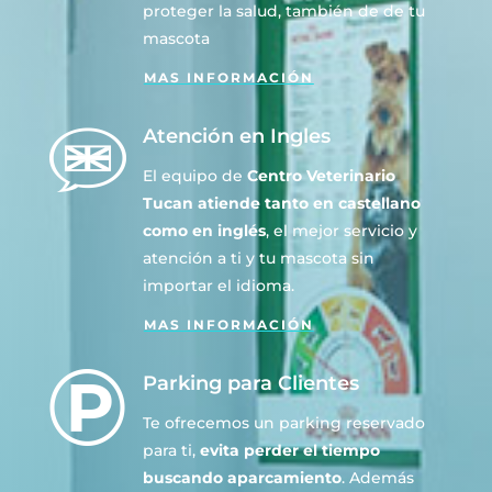
proteger la salud, también de de tu
mascota
MAS INFORMACIÓN
Atención en Ingles
El equipo de
Centro Veterinario
Tucan atiende tanto en castellano
como en inglés
, el mejor servicio y
atención a ti y tu mascota sin
importar el idioma.
MAS INFORMACIÓN
Parking para Clientes
Te ofrecemos un parking reservado
para ti,
evita perder el tiempo
buscando aparcamiento
. Además