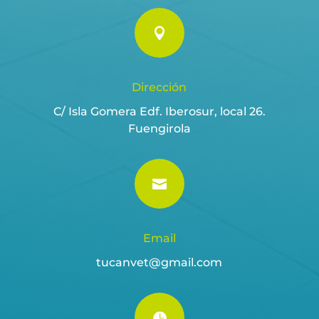

Dirección
C/ Isla Gomera Edf. Iberosur, local 26.
Fuengirola

Email
tucanvet@gmail.com
