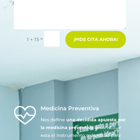
=
1 + 15
¡PIDE CITA AHORA!
Medicina Preventiva
Nos define
una decidida apuesta por
la medicina preventiva
al constituir
esta el instrumento más eficaz para