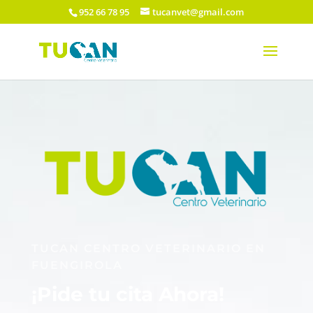
952 66 78 95
tucanvet@gmail.com
TUCAN CENTRO VETERINARIO EN
FUENGIROLA
¡Pide tu cita Ahora!