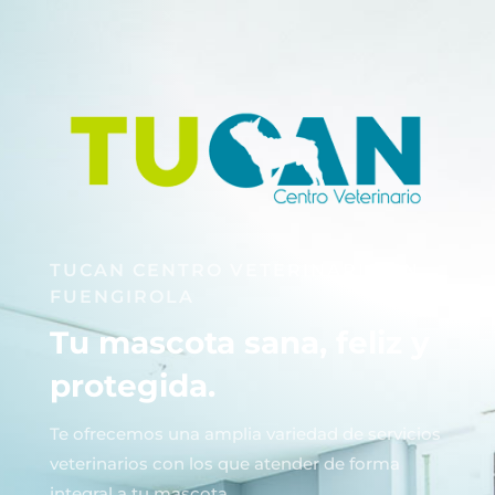
TUCAN CENTRO VETERINARIO EN
FUENGIROLA
Tu mascota sana, feliz y
protegida.
Te ofrecemos una amplia variedad de servicios
veterinarios con los que atender de forma
integral a tu mascota.