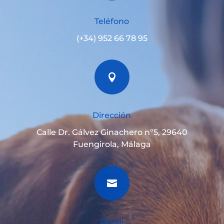
Teléfono
(+34) 952 66 78 95

Dirección
Calle Dr. Gálvez Ginachero nº5, 29640
Fuengirola, Málaga

Email