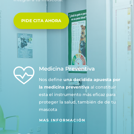
PIDE CITA AHORA
Medicina Preventiva
Nos define
una decidida apuesta por
la medicina preventiva
al constituir
esta el instrumento más eficaz para
proteger la salud, también de de tu
mascota
MAS INFORMACIÓN