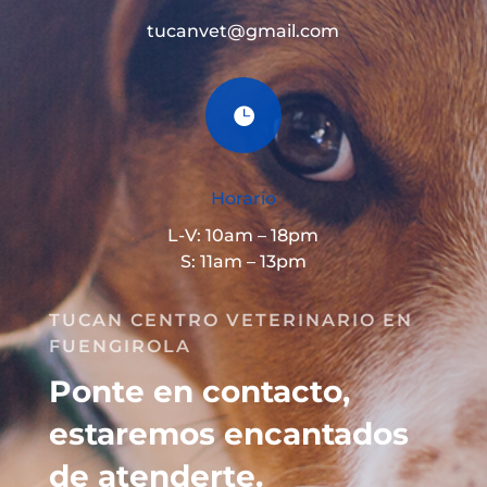
tucanvet@gmail.com

Horario
L-V: 10am – 18pm
S: 11am – 13pm
TUCAN CENTRO VETERINARIO EN
FUENGIROLA
Ponte en contacto,
estaremos encantados
de atenderte.